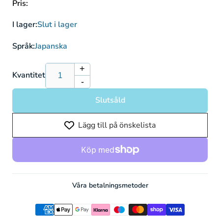
Pris:
I lager:
Slut i lager
Språk:
Japanska
+
Öka
Kvantitet
-
kvantitet
Minska
för
kvantitet
Slutsåld
Espathra
för
ex
Espathra
Lägg till på önskelista
sv4a
ex
023/190
sv4a
-
023/190
Pokémonkort
-
Pokémonkort
Våra betalningsmetoder