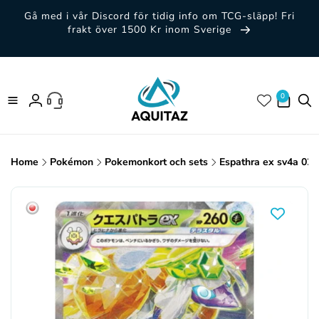
vidare
Gå med i vår Discord för tidig info om TCG-släpp! Fri
till
frakt över 1500 Kr inom Sverige
innehåll
0 artiklar
0
Logga
in
Home
Pokémon
Pokemonkort och sets
Espathra ex sv4a 02
Gå vidare till
produktinformation