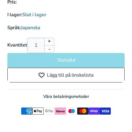
Pris:
I lager:
Slut i lager
Språk:
Japanska
+
Öka
Kvantitet
-
kvantitet
Minska
för
kvantitet
Slutsåld
Paldean
för
Wooper
Paldean
Lägg till på önskelista
193/SV-
Wooper
P
193/SV-
Promo
P
Promo
Våra betalningsmetoder