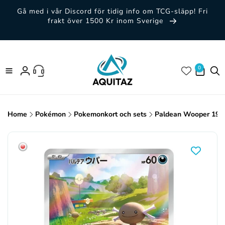
vidare
Gå med i vår Discord för tidig info om TCG-släpp! Fri
till
frakt över 1500 Kr inom Sverige
innehåll
0 artiklar
0
Logga
in
Home
Pokémon
Pokemonkort och sets
Paldean Wooper 193
Gå vidare till
produktinformation