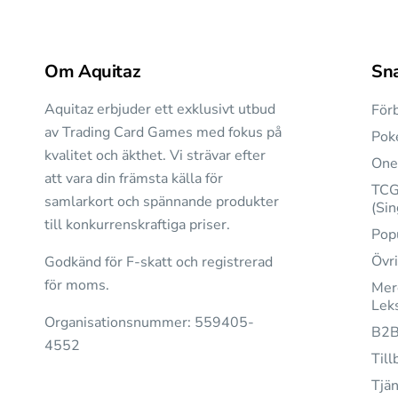
Om Aquitaz
Sn
Aquitaz erbjuder ett exklusivt utbud
Förb
av Trading Card Games med fokus på
Pok
kvalitet och äkthet. Vi strävar efter
One
att vara din främsta källa för
TC
samlarkort och spännande produkter
(Sin
till konkurrenskraftiga priser.
Pop
Övr
Godkänd för F-skatt och registrerad
för moms.
Mer
Lek
Organisationsnummer: 559405-
B2
4552
Till
Tjän