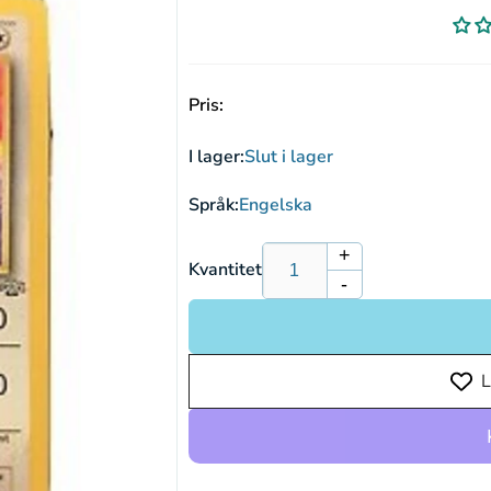
Pris:
I lager:
Slut i lager
Språk:
Engelska
+
Öka
Kvantitet
-
kvantitet
Minska
för
kvantitet
Persian
för
JU
Persian
L
42/64
JU
42/64