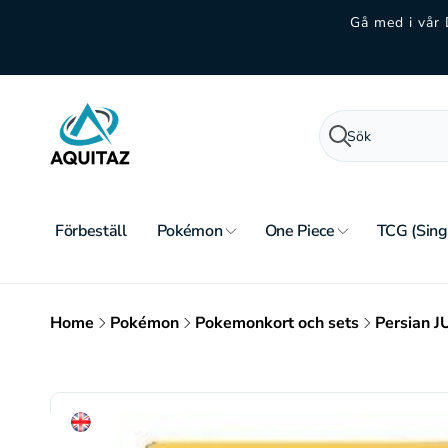
vidare
Gå med i vår 
till
innehåll
Sök
Förbeställ
Pokémon
One Piece
TCG (Sing
Home
Pokémon
Pokemonkort och sets
Persian J
Gå vidare till
produktinformation