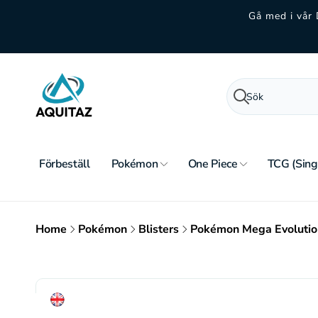
vidare
Gå med i vår 
till
innehåll
Sök
Förbeställ
Pokémon
One Piece
TCG (Sing
Home
Pokémon
Blisters
Pokémon Mega Evolution
Gå vidare till
produktinformation