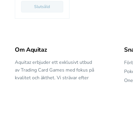
Slutsåld
Om Aquitaz
Sn
Aquitaz erbjuder ett exklusivt utbud
Förb
av Trading Card Games med fokus på
Pok
kvalitet och äkthet. Vi strävar efter
One
att vara din främsta källa för
TC
samlarkort och spännande produkter
(Sin
till konkurrenskraftiga priser.
Pop
Övr
Godkänd för F-skatt och registrerad
för moms.
Mer
Lek