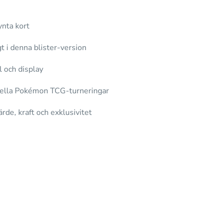
ynta kort
t i denna blister-version
 och display
nella Pokémon TCG-turneringar
rde, kraft och exklusivitet