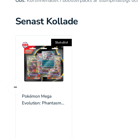
Obs:
Kortinnehållet i boosterpacks är slumpmässigt och
Senast Kollade
Slutsåld
Pokémon Mega
Evolution: Phantasmal
Flame 3-Pack Blisters
(Weavile) (ENG)