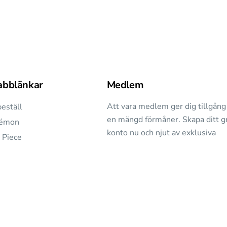
abblänkar
Medlem
Att vara medlem ger dig tillgång 
eställ
en mängd förmåner. Skapa ditt gr
émon
konto nu och njut av exklusiva
 Piece
erbjudanden varje vecka.
G
glarkort)
Följ oss:
ulära TCG
Facebook
ig TCG
ch &
Instagram
saker