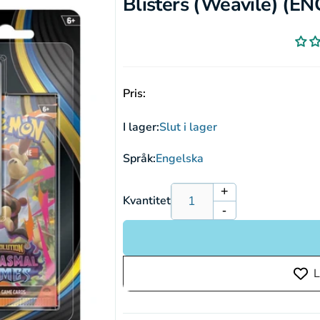
Blisters (Weavile) (EN
Pris:
I lager:
Slut i lager
Språk:
Engelska
+
Öka
Kvantitet
-
kvantitet
Minska
för
kvantitet
Pokémon
för
Mega
Pokémon
L
Evolution:
Mega
Phantasmal
Evolution:
Flame
Phantasmal
3-