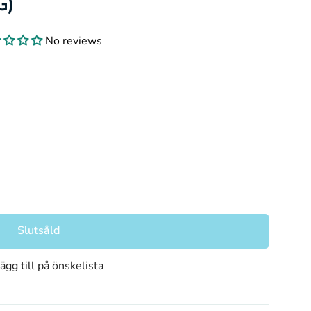
G)
No reviews
Slutsåld
ägg till på önskelista