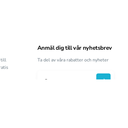
Anmäl dig till vår nyhetsbrev
till
Ta del av våra rabatter och nyheter
atis
E
-
p
o
s