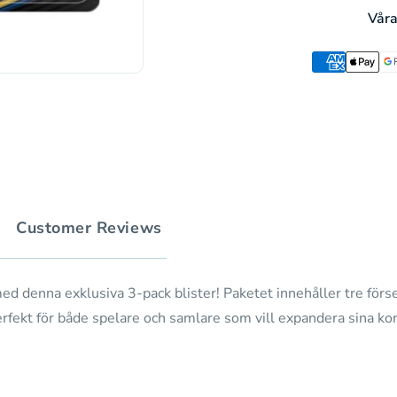
Flame
Pack
Våra
3-
Blisters
Pack
(Weavile)
Blisters
(ENG)
(Weavile)
(ENG)
Customer Reviews
d denna exklusiva 3-pack blister! Paketet innehåller tre för
ekt för både spelare och samlare som vill expandera sina kor