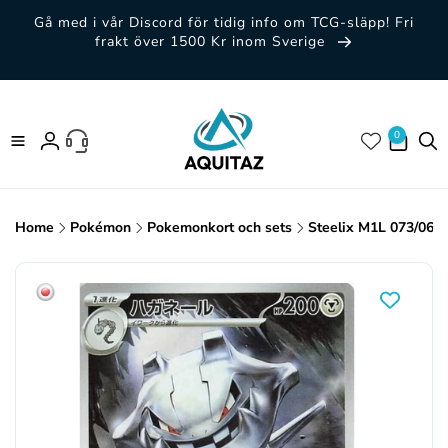
vidare
Gå med i vår Discord för tidig info om TCG-släpp! Fri
till
frakt över 1500 Kr inom Sverige
innehåll
0 artiklar
0
Logga
in
Home
Pokémon
Pokemonkort och sets
Steelix M1L 073/063
Gå vidare till
produktinformation