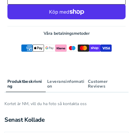
AR
073/063
AR
Våra betalningsmetoder
Produktbeskrivni
Leveransinformati
Customer
ng
on
Reviews
Kortet är NM, vill du ha foto så kontakta oss
Senast Kollade