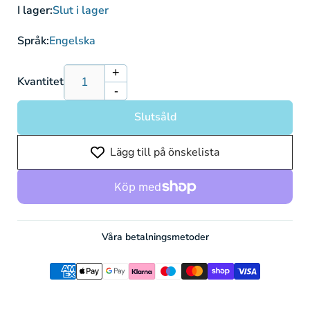
I lager:
Slut i lager
Språk:
Engelska
+
Öka
Kvantitet
-
kvantitet
Minska
för
kvantitet
Slutsåld
Trainer
för
Tate
Trainer
Lägg till på önskelista
&amp;
Tate
Liza
&amp;
166/168
Liza
166/168
Våra betalningsmetoder