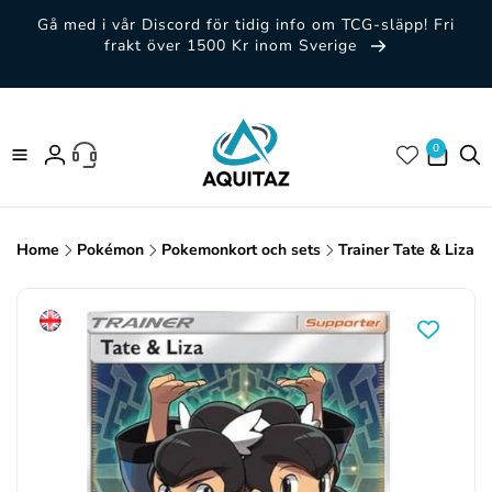
vidare
Gå med i vår Discord för tidig info om TCG-släpp! Fri
till
frakt över 1500 Kr inom Sverige
innehåll
0 artiklar
0
Logga
in
Home
Pokémon
Pokemonkort och sets
Trainer Tate & Liza 1
Gå vidare till
produktinformation